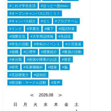
#これぞ学生生活
#ほっと一息time♪
#オープンキャンパスに行こう！
#キャンパス紹介
#ゼミ
#ブログチーム
#リンク
#卒業生
#嚥下
#国試対策
#国際交流
#大学周辺情報
#失語症
#学生の活動
#学科のイベント
#小児発達
#就職
#心理学
#授業紹介
#教員の活動
#未分類
#疾病や障害のお話
#発音
#研究
#耳鼻咽喉科
#聴覚
#脳
#言語聴覚士
#認知症
#部活動・サークル活動
#音声
≪
2026.08
≫
日
月
火
水
木
金
土