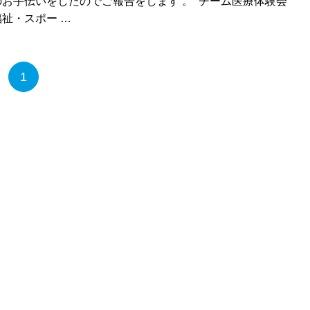
お手伝いをしたのでご報告をします 。 チーム医療体験会
祉・スポー …
1