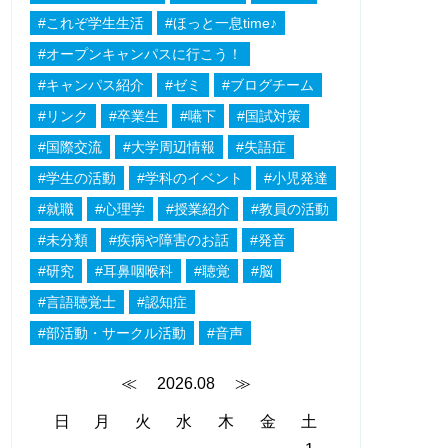
#これぞ学生生活
#ほっと一息time♪
#オープンキャンパスに行こう！
#キャンパス紹介
#ゼミ
#ブログチーム
#リンク
#卒業生
#嚥下
#国試対策
#国際交流
#大学周辺情報
#失語症
#学生の活動
#学科のイベント
#小児発達
#就職
#心理学
#授業紹介
#教員の活動
#未分類
#疾病や障害のお話
#発音
#研究
#耳鼻咽喉科
#聴覚
#脳
#言語聴覚士
#認知症
#部活動・サークル活動
#音声
≪
2026.08
≫
日
月
火
水
木
金
土