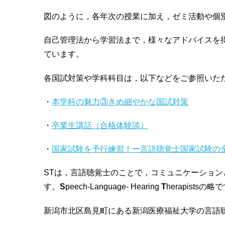
図のように，各年次の授業に加え，ゼミ活動や個
自己管理法から学習法まで，様々なアドバイスを
ています。
各国試対策や学科科目は，以下などをご参照いた
・
本学科の魅力③きめ細やかな国試対策
・
卒業生講話（合格体験談）
・
国家試験を予行練習！ー言語聴覚士国家試験の
STは，言語聴覚士のことで，コミュニケーショ
す。
S
peech-Language- Hearing
T
herapistsの略
新潟市北区島見町にある新潟医療福祉大学の言語聴覚