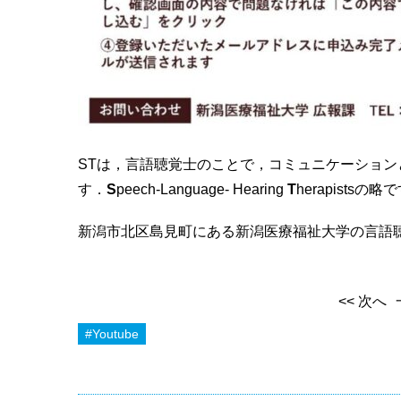
STは，言語聴覚士のことで，コミュニケーショ
す．
S
peech-Language- Hearing
T
herapistsの略
新潟市北区島見町にある新潟医療福祉大学の言語聴覚
<< 次へ
#Youtube