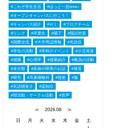
#これぞ学生生活
#ほっと一息time♪
#オープンキャンパスに行こう！
#キャンパス紹介
#ゼミ
#ブログチーム
#リンク
#卒業生
#嚥下
#国試対策
#国際交流
#大学周辺情報
#失語症
#学生の活動
#学科のイベント
#小児発達
#就職
#心理学
#授業紹介
#教員の活動
#未分類
#疾病や障害のお話
#発音
#研究
#耳鼻咽喉科
#聴覚
#脳
#言語聴覚士
#認知症
#部活動・サークル活動
#音声
≪
2026.08
≫
日
月
火
水
木
金
土