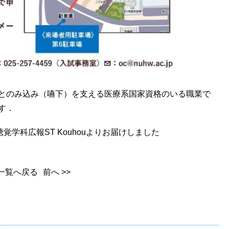
ンとのみ込み（嚥下）を支える医療系国家資格のいる職業で
です．
学科広報ST Kouhouよりお届けしました
一覧へ戻る
前へ >>