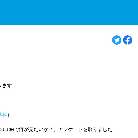
きます．
学科
）
outubeで何が見たいか？」アンケートを取りました．