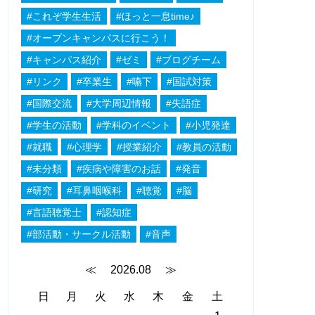
#これぞ学生生活
#ほっと一息time♪
#オープンキャンパスに行こう！
#キャンパス紹介
#ゼミ
#ブログチーム
#リンク
#卒業生
#嚥下
#国試対策
#国際交流
#大学周辺情報
#失語症
#学生の活動
#学科のイベント
#小児発達
#就職
#心理学
#授業紹介
#教員の活動
#未分類
#疾病や障害のお話
#発音
#研究
#耳鼻咽喉科
#聴覚
#脳
#言語聴覚士
#認知症
#部活動・サークル活動
#音声
≪
2026.08
≫
日
月
火
水
木
金
土