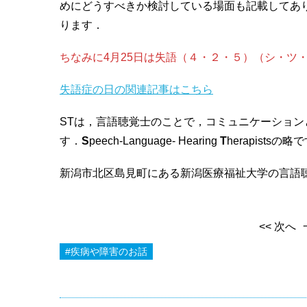
めにどうすべきか検討している場面も記載してあ
ります．
ちなみに4月25日は失語（４・２・５）（シ・ツ
失語症の日の関連記事はこちら
STは，言語聴覚士のことで，コミュニケーショ
す．
S
peech-Language- Hearing
T
herapistsの略
新潟市北区島見町にある新潟医療福祉大学の言語聴覚
<< 次へ
#疾病や障害のお話