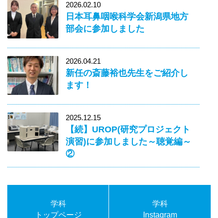
2026.02.10
日本耳鼻咽喉科学会新潟県地方
部会に参加しました
2026.04.21
新任の斎藤裕也先生をご紹介し
ます！
2025.12.15
【続】UROP(研究プロジェクト
演習)に参加しました～聴覚編～
②
学科
学科
トップページ
Instagram