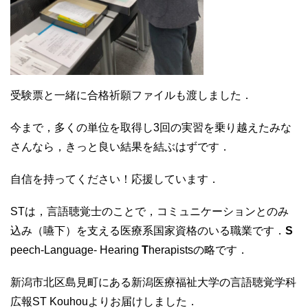
受験票と一緒に合格祈願ファイルも渡しました．
今まで，多くの単位を取得し3回の実習を乗り越えたみな
さんなら，きっと良い結果を結ぶはずです．
自信を持ってください！応援しています．
STは，言語聴覚士のことで，コミュニケーションとのみ
込み（嚥下）を支える医療系国家資格のいる職業です．
S
peech-Language- Hearing
T
herapistsの略です．
新潟市北区島見町にある新潟医療福祉大学の言語聴覚学科
広報ST Kouhouよりお届けしました．