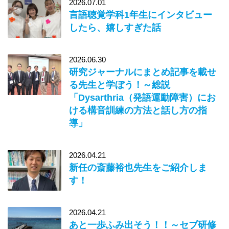
2026.07.01
言語聴覚学科1年生にインタビュー
したら、嬉しすぎた話
2026.06.30
研究ジャーナルにまとめ記事を載せ
る先生と学ぼう！～総説
「Dysarthria（発語運動障害）にお
ける構音訓練の方法と話し方の指
導」
2026.04.21
新任の斎藤裕也先生をご紹介しま
す！
2026.04.21
あと一歩ふみ出そう！！～セブ研修