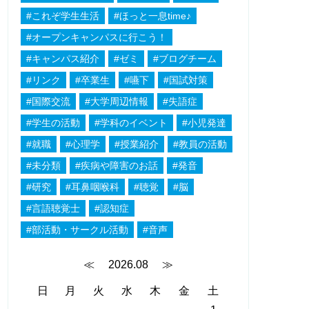
#これぞ学生生活
#ほっと一息time♪
#オープンキャンパスに行こう！
#キャンパス紹介
#ゼミ
#ブログチーム
#リンク
#卒業生
#嚥下
#国試対策
#国際交流
#大学周辺情報
#失語症
#学生の活動
#学科のイベント
#小児発達
#就職
#心理学
#授業紹介
#教員の活動
#未分類
#疾病や障害のお話
#発音
#研究
#耳鼻咽喉科
#聴覚
#脳
#言語聴覚士
#認知症
#部活動・サークル活動
#音声
≪
2026.08
≫
日
月
火
水
木
金
土