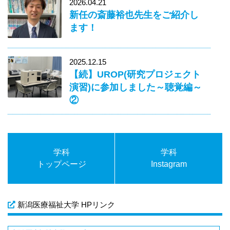
2026.04.21
新任の斎藤裕也先生をご紹介し
ます！
2025.12.15
【続】UROP(研究プロジェクト
演習)に参加しました～聴覚編～
②
学科
学科
トップページ
Instagram
新潟医療福祉大学 HPリンク