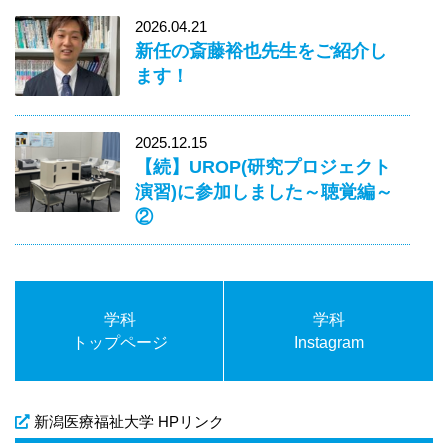
2026.04.21
新任の斎藤裕也先生をご紹介し
ます！
2025.12.15
【続】UROP(研究プロジェクト
演習)に参加しました～聴覚編～
②
学科
学科
トップページ
Instagram
新潟医療福祉大学 HPリンク