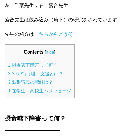
左：千葉先生，右：落合先生
落合先生は飲み込み（嚥下）の研究をされています．
先生の紹介は
こちらからどうぞ
Contents
[
hide
]
1
摂食嚥下障害って何？
2
STが行う嚥下支援とは？
3
出張講義の感触は？
4
在学生・高校生へメッセージ
摂食嚥下障害って何？