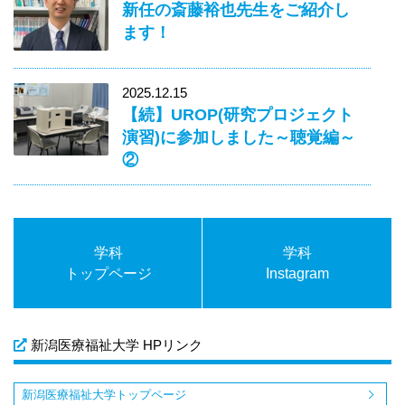
新任の斎藤裕也先生をご紹介し
ます！
2025.12.15
【続】UROP(研究プロジェクト
演習)に参加しました～聴覚編～
②
学科
学科
トップページ
Instagram
新潟医療福祉大学 HPリンク
新潟医療福祉大学トップページ