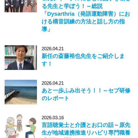
る先生と学ぼう！～総説
「Dysarthria（発語運動障害）にお
ける構音訓練の方法と話し方の指
導」
2026.04.21
新任の斎藤裕也先生をご紹介しま
す！
2026.04.21
あと一歩ふみ出そう！！～セブ研修
のレポート
2026.03.16
言語聴覚士と介護とお口の話～原先
生が地域連携推進リハビリ専門職養