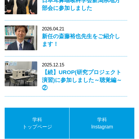
日本耳鼻咽喉科学会新潟県地方
部会に参加しました
2026.04.21
新任の斎藤裕也先生をご紹介し
ます！
2025.12.15
【続】UROP(研究プロジェクト
演習)に参加しました～聴覚編～
②
学科
学科
トップページ
Instagram