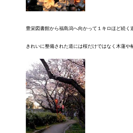
豊栄図書館から福島潟へ向かって１キロほど続く
きれいに整備された道には桜だけではなく木蓮や