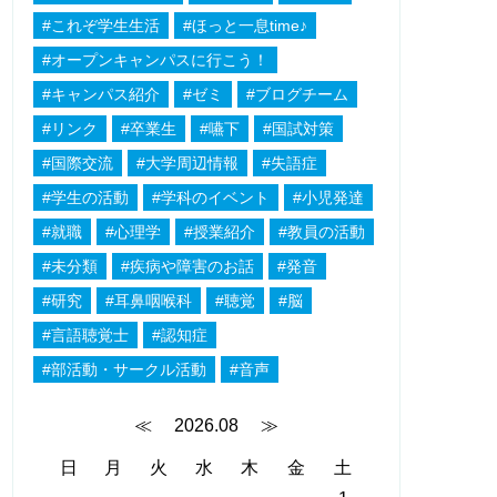
#これぞ学生生活
#ほっと一息time♪
#オープンキャンパスに行こう！
#キャンパス紹介
#ゼミ
#ブログチーム
#リンク
#卒業生
#嚥下
#国試対策
#国際交流
#大学周辺情報
#失語症
#学生の活動
#学科のイベント
#小児発達
#就職
#心理学
#授業紹介
#教員の活動
#未分類
#疾病や障害のお話
#発音
#研究
#耳鼻咽喉科
#聴覚
#脳
#言語聴覚士
#認知症
#部活動・サークル活動
#音声
≪
2026.08
≫
日
月
火
水
木
金
土