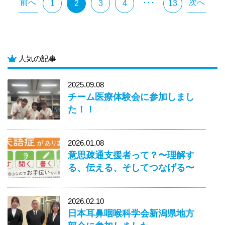
前へ
次へ
･･･
1
2
3
4
13
人気の記事
2025.09.08
チーム医療体験会に参加しまし
た！！
2026.01.08
意思疎通支援者って？〜理解す
る、伝える、そしてつなげる〜
2026.02.10
日本耳鼻咽喉科学会新潟県地方