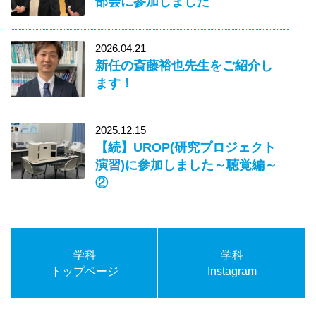
部会に参加しました
2026.04.21
新任の斎藤裕也先生をご紹介し
ます！
2025.12.15
【続】UROP(研究プロジェクト
演習)に参加しました～聴覚編～
②
学科
学科
トップページ
Instagram